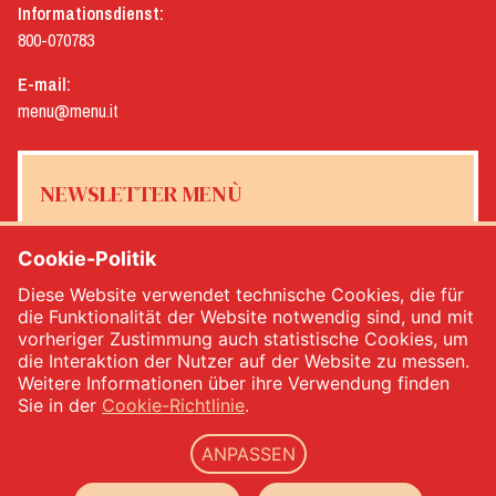
Informationsdienst:
800-070783
E-mail:
menu@menu.it
NEWSLETTER MENÙ
Cookie-Politik
Diese Website verwendet technische Cookies, die für
Ja, ich möchte den Newsletter von Menù erhalten
*
die Funktionalität der Website notwendig sind, und mit
vorheriger Zustimmung auch statistische Cookies, um
die Interaktion der Nutzer auf der Website zu messen.
MELDEN SIE SICH AN
Weitere Informationen über ihre Verwendung finden
Sie in der
Cookie-Richtlinie
.
ANPASSEN
Menù srl - Dal 1932 Produttori Specialità Alimentari - Ust.Ident.Nr.: IT00333120368 - VWV
00333120368 - Gesellschaftskapital 1.000.000,00 -
privacy
-
cookie policy
-
web agency