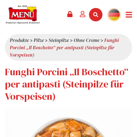
PRODUKTE +
REZEPTE
MAGAZIN
VERANSTALTUNGEN
NEWS +
FIRMA +
KONTAKT
VIDEOS
KATALOG
NEUHEITEN
ÜBER UNS
Produkte
>
Pilze
>
Steinpilze
>
Ohne Creme
>
Funghi
Porcini „Il Boschetto“ per antipasti (Steinpilze für
SERVICES
PRÄMIEN
QUALITÄT
Vorspeisen)
PRESSESCHAU
WERTE
Funghi Porcini „Il Boschetto“
INTERESSANTES
per antipasti (Steinpilze für
SHOWROOM
Vorspeisen)
ARBEITEN SIE MIT UNS