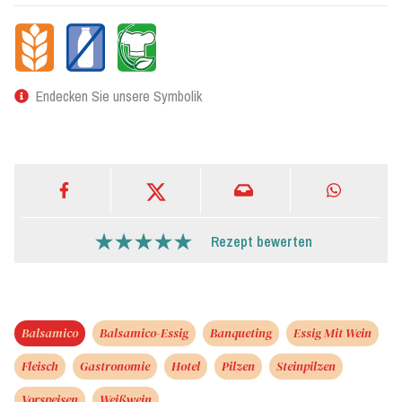
Endecken Sie unsere Symbolik
Rezept bewerten
Balsamico
Balsamico-Essig
Banqueting
Essig Mit Wein
Fleisch
Gastronomie
Hotel
Pilzen
Steinpilzen
Vorspeisen
Weißwein