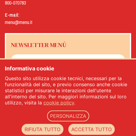
800-070783
E-mail:
menu@menu.it
NEWSLETTER MENÙ
Informativa cookie
Sì, desidero ricevere la newsletter Menù
*
Questo sito utilizza cookie tecnici, necessari per la
funzionalità del sito, e previo consenso anche cookie
statistici per misurare le interazioni dell'utente
ISCRIVITI
all'interno del sito. Per maggiori informazioni sul loro
utilizzo, visita la
cookie policy
.
PERSONALIZZA
Menù srl - Dal 1932 Produttori Specialità Alimentari - PIVA: IT00333120368 - REA
00333120368 - Capitale sociale 1.000.000,00 -
privacy
-
cookie policy
-
web agency
RIFIUTA TUTTO
ACCETTA TUTTO
Datacode