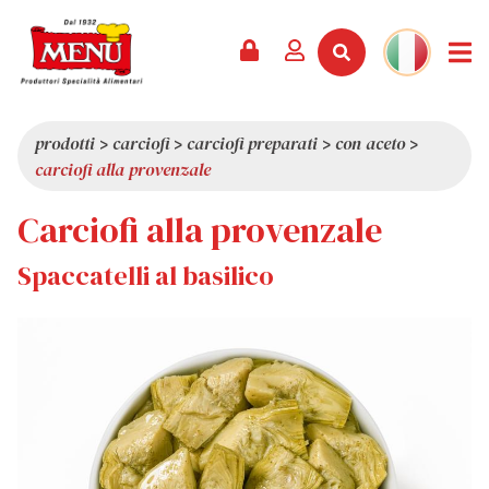
PRODOTTI +
RICETTE
RIVISTA
EVENTI
NEWS +
AZIENDA +
CONTATTI
VIDEO
CATALOGO
ULTIME NOVITÀ
CHI SIAMO
prodotti
>
carciofi
>
carciofi preparati
>
con aceto
>
carciofi alla provenzale
SERVIZI
PREMI
QUALITÀ
Carciofi alla provenzale
RASSEGNA STAMPA
VALORI
CURIOSITÀ
Spaccatelli al basilico
SHOWROOM
LAVORA CON NOI