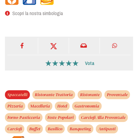
Scopri la nostra simbologia
Vota
Spaccatelli
Ristorante-Trattoria
Ristorante
Provenzale
Pizzeria
Macelleria
Hotel
Gastronomia
Forno-Pasticceria
Feste-Popolari
Carciofi Alla Provenzale
Carciofi
Buffet
Basilico
Banqueting
Antipasti