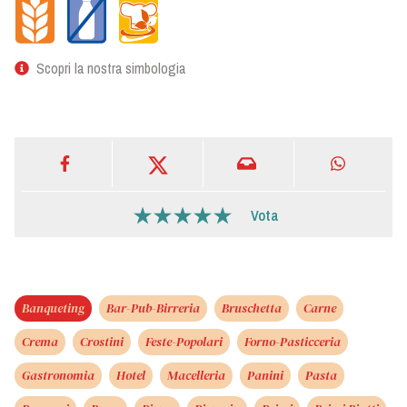
Scopri la nostra simbologia
Vota
Banqueting
Bar-Pub-Birreria
Bruschetta
Carne
Crema
Crostini
Feste-Popolari
Forno-Pasticceria
Gastronomia
Hotel
Macelleria
Panini
Pasta