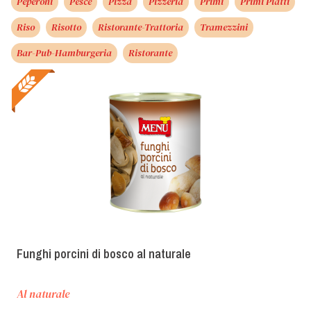
Peperoni
Pesce
Pizza
Pizzeria
Primi
Primi Piatti
Riso
Risotto
Ristorante-Trattoria
Tramezzini
Bar-Pub-Hamburgeria
Ristorante
Funghi porcini di bosco al naturale
Al naturale