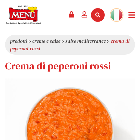
PRODOTTI +
RICETTE
RIVISTA
EVENTI
NEWS +
AZIENDA +
CONTATTI
VIDEO
CATALOGO
ULTIME NOVITÀ
CHI SIAMO
prodotti
>
creme e salse
>
salse mediterranee
>
crema di
peperoni rossi
SERVIZI
PREMI
QUALITÀ
Crema di peperoni rossi
RASSEGNA STAMPA
VALORI
CURIOSITÀ
SHOWROOM
LAVORA CON NOI