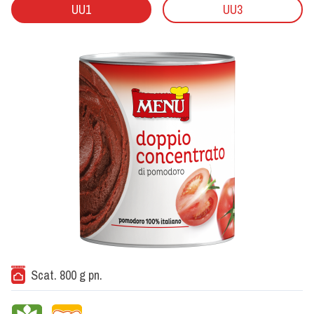
UU1
UU3
Scat. 800 g pn.