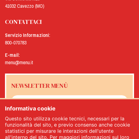
41032 Cavezzo (MO)
CONTATTACI
Servizio Informazioni:
800-070783
E-mail:
menu@menu.it
NEWSLETTER MENÙ
Informativa cookie
Sì, desidero ricevere la newsletter Menù
*
Questo sito utilizza cookie tecnici, necessari per la
funzionalità del sito, e previo consenso anche cookie
statistici per misurare le interazioni dell'utente
ISCRIVITI
all'interno del sito. Per maggiori informazioni sul loro