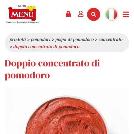
PRODOTTI +
RICETTE
RIVISTA
EVENTI
NEWS +
AZIENDA +
CONTATTI
VIDEO
CATALOGO
ULTIME NOVITÀ
CHI SIAMO
prodotti
>
pomodori
>
polpa di pomodoro
>
concentrato
>
doppio concentrato di pomodoro
SERVIZI
PREMI
QUALITÀ
Doppio concentrato di
RASSEGNA STAMPA
VALORI
CURIOSITÀ
pomodoro
SHOWROOM
LAVORA CON NOI