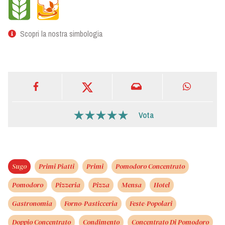
Scopri la nostra simbologia
Vota
Sugo
Primi Piatti
Primi
Pomodoro Concentrato
Pomodoro
Pizzeria
Pizza
Mensa
Hotel
Gastronomia
Forno-Pasticceria
Feste-Popolari
Doppio Concentrato
Condimento
Concentrato Di Pomodoro