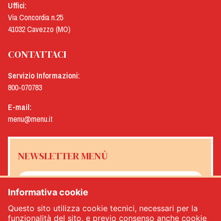
Uffici:
Via Concordia n.25
41032 Cavezzo (MO)
CONTATTACI
Servizio Informazioni:
800-070783
E-mail:
menu@menu.it
NEWSLETTER MENÙ
Informativa cookie
Sì, desidero ricevere la newsletter Menù
*
Questo sito utilizza cookie tecnici, necessari per la
funzionalità del sito, e previo consenso anche cookie