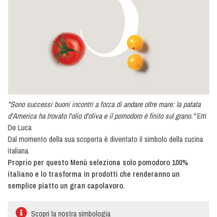
Solo
polpa
Pomodori
Non
pelati
Pelati
Secchi
"Sono successi buoni incontri a forza di andare oltre mare: la patata
Semisecchi
d'America ha trovato l'olio d'oliva e il pomodoro è finito sul grano."
Erri
De Luca
Dal momento della sua scoperta è diventato il simbolo della cucina
italiana.
Proprio per questo Menù seleziona solo pomodoro 100%
italiano e lo trasforma in prodotti che renderanno un
semplice piatto un gran capolavoro.
Scopri la nostra simbologia