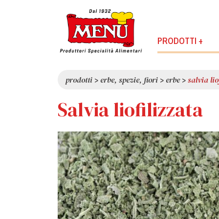
PRODOTTI +
prodotti
>
erbe, spezie, fiori
>
erbe
>
salvia lio
Salvia liofilizzata