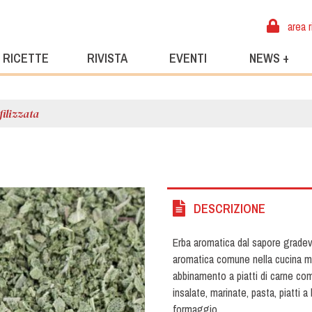
area r
RICETTE
RIVISTA
EVENTI
NEWS +
filizzata
DESCRIZIONE
Erba aromatica dal sapore grade
aromatica comune nella cucina me
abbinamento a piatti di carne com
insalate, marinate, pasta, piatti
formaggio.