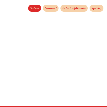
Salvia
Nannerl
Erbe Liofilizzate
Spezie;