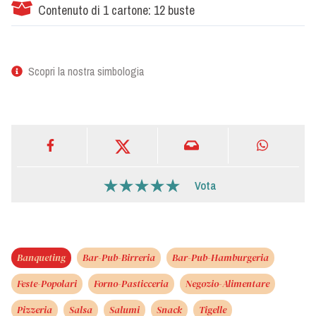
Contenuto di 1 cartone: 12 buste
Scopri la nostra simbologia
Vota
Banqueting
Bar-Pub-Birreria
Bar-Pub-Hamburgeria
Feste-Popolari
Forno-Pasticceria
Negozio-Alimentare
Pizzeria
Salsa
Salumi
Snack
Tigelle