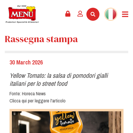
PRODOTTI +
RICETTE
RIVISTA
EVENTI
NEWS +
AZIENDA +
CONTATTI
VIDEO
Rassegna stampa
CATALOGO
ULTIME NOVITÀ
CHI SIAMO
SERVIZI
PREMI
QUALITÀ
RASSEGNA STAMPA
VALORI
30 March 2026
CURIOSITÀ
Yellow Tomato: la salsa di pomodori gialli
SHOWROOM
italiani per lo street food
LAVORA CON NOI
Fonte: Horeca News
Clicca qui per leggere l'articolo