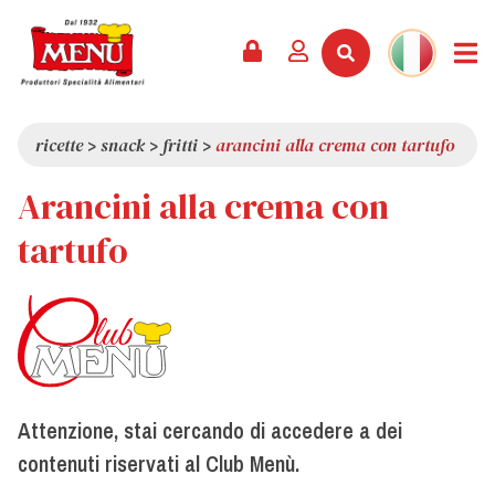
PRODOTTI +
RICETTE
RIVISTA
EVENTI
NEWS +
AZIENDA +
CONTATTI
VIDEO
CATALOGO
ULTIME NOVITÀ
CHI SIAMO
ricette
>
snack
>
fritti
>
arancini alla crema con tartufo
SERVIZI
PREMI
QUALITÀ
Arancini alla crema con
RASSEGNA STAMPA
VALORI
tartufo
CURIOSITÀ
SHOWROOM
LAVORA CON NOI
Attenzione, stai cercando di accedere a dei
contenuti riservati al Club Menù.