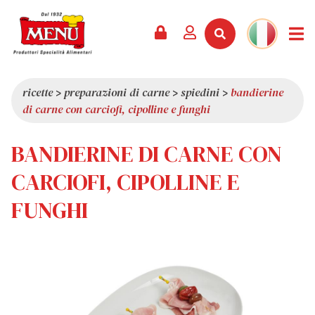
PRODOTTI +
RICETTE
RIVISTA
EVENTI
NEWS +
AZIENDA +
CONTATTI
VIDEO
CATALOGO
ULTIME NOVITÀ
CHI SIAMO
ricette
>
preparazioni di carne
>
spiedini
>
bandierine
di carne con carciofi, cipolline e funghi
SERVIZI
PREMI
QUALITÀ
RASSEGNA STAMPA
VALORI
BANDIERINE DI CARNE CON
CURIOSITÀ
CARCIOFI, CIPOLLINE E
SHOWROOM
FUNGHI
LAVORA CON NOI