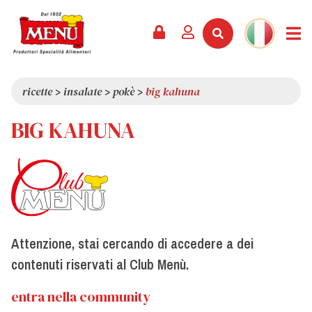
PRODOTTI +
RICETTE
RIVISTA
EVENTI
NEWS +
AZIENDA +
CONTATTI
VIDEO
CATALOGO
ULTIME NOVITÀ
CHI SIAMO
ricette
>
insalate
>
pokè
>
big kahuna
SERVIZI
PREMI
QUALITÀ
BIG KAHUNA
RASSEGNA STAMPA
VALORI
CURIOSITÀ
SHOWROOM
LAVORA CON NOI
Attenzione, stai cercando di accedere a dei
contenuti riservati al Club Menù.
entra nella community