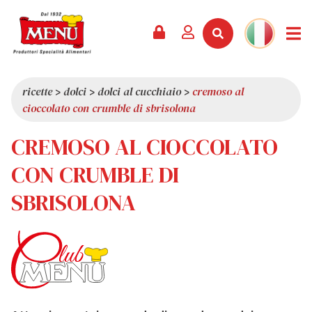
PRODOTTI +
RICETTE
RIVISTA
EVENTI
NEWS +
AZIENDA +
CONTATTI
VIDEO
CATALOGO
ULTIME NOVITÀ
CHI SIAMO
ricette
>
dolci
>
dolci al cucchiaio
>
cremoso al
cioccolato con crumble di sbrisolona
SERVIZI
PREMI
QUALITÀ
CREMOSO AL CIOCCOLATO
RASSEGNA STAMPA
VALORI
CURIOSITÀ
CON CRUMBLE DI
SHOWROOM
SBRISOLONA
LAVORA CON NOI