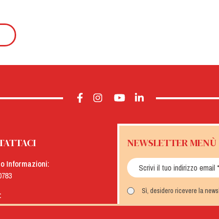
TATTACI
NEWSLETTER MENÙ
io Informazioni:
0783
Sì, desidero ricevere la new
:
menu.it