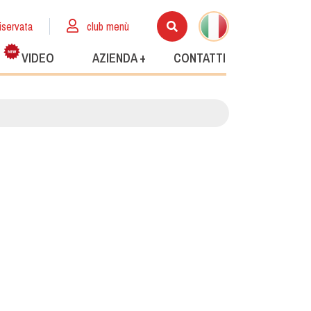
iservata
club menù
VIDEO
AZIENDA +
CONTATTI