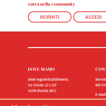
entra nella community
ISCRIVITI
ACCEDI
DOVE SIAMO
CON
Sede legale/Stabilimento:
Serviz
Via Statale 12 n.102
800-07
41036 Medolla (MO)
E-mail
Uffici:
menu@
Via Concordia n.25