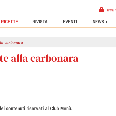
area r
RICETTE
RIVISTA
EVENTI
NEWS +
lla carbonara
te alla carbonara
ei contenuti riservati al Club Menù.