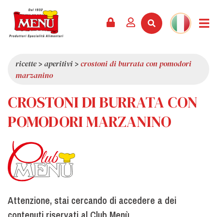
PRODOTTI +
RICETTE
RIVISTA
EVENTI
NEWS +
AZIENDA +
CONTATTI
VIDEO
CATALOGO
ULTIME NOVITÀ
CHI SIAMO
ricette
>
aperitivi
>
crostoni di burrata con pomodori
marzanino
SERVIZI
PREMI
QUALITÀ
CROSTONI DI BURRATA CON
RASSEGNA STAMPA
VALORI
CURIOSITÀ
POMODORI MARZANINO
SHOWROOM
LAVORA CON NOI
Attenzione, stai cercando di accedere a dei
contenuti riservati al Club Menù.