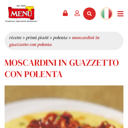
PRODOTTI +
RICETTE
RIVISTA
EVENTI
NEWS +
AZIENDA +
CONTATTI
VIDEO
CATALOGO
ULTIME NOVITÀ
CHI SIAMO
ricette
>
primi piatti
>
polenta
>
moscardini in
guazzetto con polenta
SERVIZI
PREMI
QUALITÀ
RASSEGNA STAMPA
VALORI
MOSCARDINI IN GUAZZETTO
CURIOSITÀ
CON POLENTA
SHOWROOM
LAVORA CON NOI