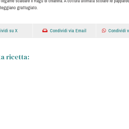
 tegame scaldare il Ragù di chianina. A cottura ultimata scolare le papparde
 Reggiano grattugiato.
ividi su X
Condividi via Email
Condividi 
a ricetta: