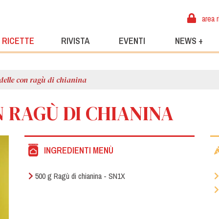
area r
RICETTE
RIVISTA
EVENTI
NEWS +
elle con ragù di chianina
 RAGÙ DI CHIANINA
INGREDIENTI MENÙ
500 g Ragù di chianina - SN1X