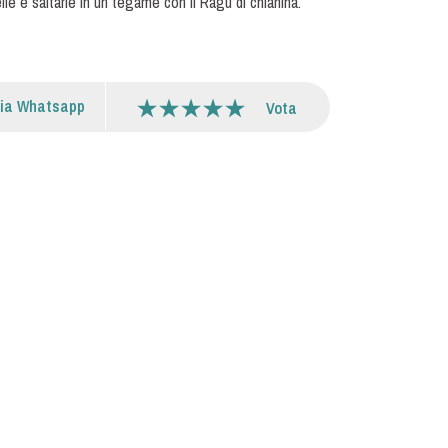
lle e saltarle in un tegame con il Ragù di chianina.
via Whatsapp
Vota