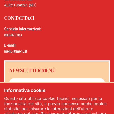
41032 Cavezzo (MO)
CONTATTACI
Servizio Informazioni:
800-070783
E-mail:
menu@menu.it
NEWSLETTER MENÙ
Informativa cookie
Sì, desidero ricevere la newsletter Menù
*
Questo sito utilizza cookie tecnici, necessari per la
funzionalità del sito, e previo consenso anche cookie
statistici per misurare le interazioni dell'utente
ISCRIVITI
all'interno del sito. Per maggiori informazioni sul loro