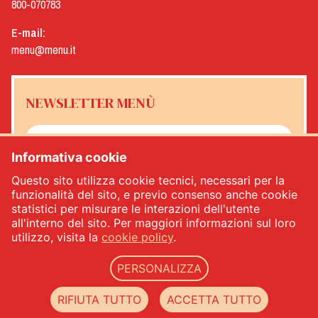
800-070783
E-mail:
menu@menu.it
NEWSLETTER MENÙ
Informativa cookie
Sì, desidero ricevere la newsletter Menù
*
Questo sito utilizza cookie tecnici, necessari per la
funzionalità del sito, e previo consenso anche cookie
statistici per misurare le interazioni dell'utente
ISCRIVITI
all'interno del sito. Per maggiori informazioni sul loro
utilizzo, visita la
cookie policy
.
PERSONALIZZA
Menù srl - Dal 1932 Produttori Specialità Alimentari - PIVA: IT00333120368 - REA
00333120368 - Capitale sociale 1.000.000,00 -
privacy
-
cookie policy
-
web agency
RIFIUTA TUTTO
ACCETTA TUTTO
Datacode