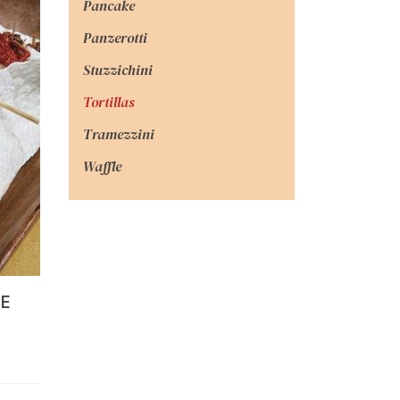
Pancake
Panzerotti
Stuzzichini
Tortillas
Tramezzini
Waffle
 E