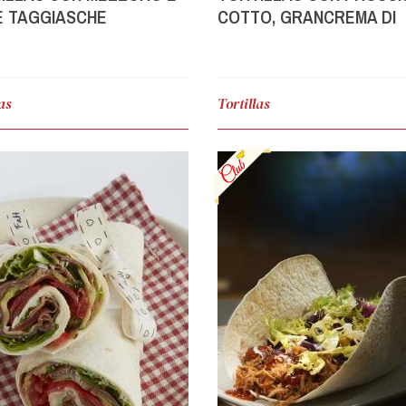
E TAGGIASCHE
COTTO, GRANCREMA DI
GORGONZOLA E MELAN
las
Tortillas