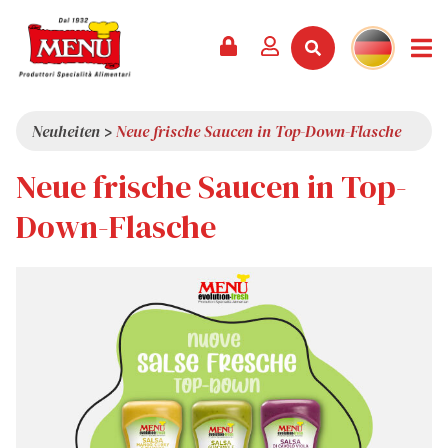
PRODUKTE +
REZEPTE
MAGAZIN
VERANSTALTUNGEN
NEWS +
FIRMA +
KONTAKT
VIDEOS
KATALOG
NEUHEITEN
ÜBER UNS
Neuheiten
>
Neue frische Saucen in Top-Down-Flasche
SERVICES
PRÄMIEN
QUALITÄT
Neue frische Saucen in Top-
PRESSESCHAU
WERTE
Down-Flasche
INTERESSANTES
SHOWROOM
ARBEITEN SIE MIT UNS