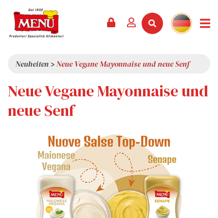
PRODUKTE +
REZEPTE
MAGAZIN
VERANSTALTUNGEN
NEWS +
FIRMA +
KONTAKT
VIDEOS
KATALOG
NEUHEITEN
ÜBER UNS
Neuheiten
>
Neue Vegane Mayonnaise und neue Senf
SERVICES
PRÄMIEN
QUALITÄT
Neue Vegane Mayonnaise und
PRESSESCHAU
WERTE
neue Senf
INTERESSANTES
SHOWROOM
ARBEITEN SIE MIT UNS