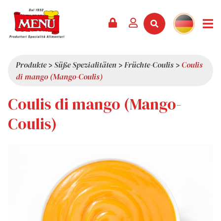
PRODUKTE +
REZEPTE
MAGAZIN
VERANSTALTUNGEN
NEWS +
FIRMA +
KONTAKT
VIDEOS
KATALOG
NEUHEITEN
ÜBER UNS
Produkte
>
Süße Spezialitäten
>
Früchte-Coulis
>
Coulis
di mango (Mango-Coulis)
SERVICES
PRÄMIEN
QUALITÄT
Coulis di mango (Mango-
PRESSESCHAU
WERTE
INTERESSANTES
Coulis)
SHOWROOM
ARBEITEN SIE MIT UNS