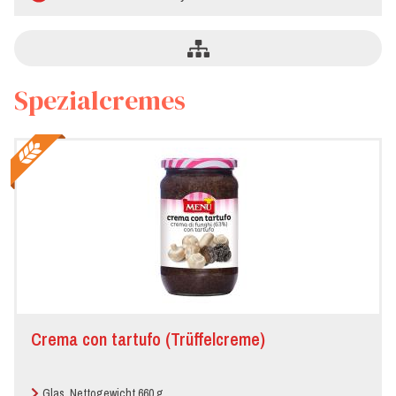
Spezialcremes
Crema con tartufo (Trüffelcreme)
Glas, Nettogewicht 660 g