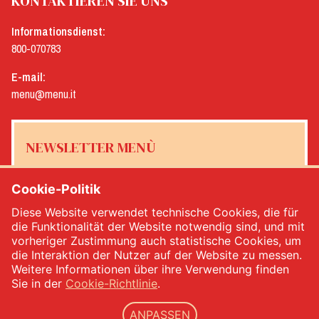
KONTAKTIEREN SIE UNS
Informationsdienst:
800-070783
E-mail:
menu@menu.it
NEWSLETTER MENÙ
Cookie-Politik
Diese Website verwendet technische Cookies, die für
Ja, ich möchte den Newsletter von Menù erhalten
*
die Funktionalität der Website notwendig sind, und mit
vorheriger Zustimmung auch statistische Cookies, um
die Interaktion der Nutzer auf der Website zu messen.
MELDEN SIE SICH AN
Weitere Informationen über ihre Verwendung finden
Sie in der
Cookie-Richtlinie
.
ANPASSEN