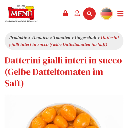
PRODUKTE +
REZEPTE
MAGAZIN
VERANSTALTUNGEN
NEWS +
FIRMA +
KONTAKT
VIDEOS
KATALOG
NEUHEITEN
ÜBER UNS
Produkte
>
Tomaten
>
Tomaten
>
Ungeschält
>
Datterini
gialli interi in succo (Gelbe Datteltomaten im Saft)
SERVICES
PRÄMIEN
QUALITÄT
Datterini gialli interi in succo
PRESSESCHAU
WERTE
INTERESSANTES
(Gelbe Datteltomaten im
SHOWROOM
Saft)
ARBEITEN SIE MIT UNS