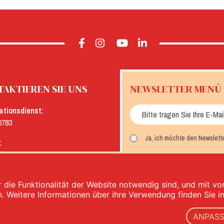
AKTIEREN SIE UNS
NEWSLETTER MENÙ
ationsdienst:
0783
Ja, ich möchte den Newslett
:
menu.it
MELDEN SIE SICH AN
 die Funktionalität der Website notwendig sind, und mit v
n. Weitere Informationen über ihre Verwendung finden Sie i
ANPAS
imentari - Ust.Ident.Nr.: IT00333120368 - VWV 00333120368 - Gesellschaftskapital 1.000.000,00 -
p