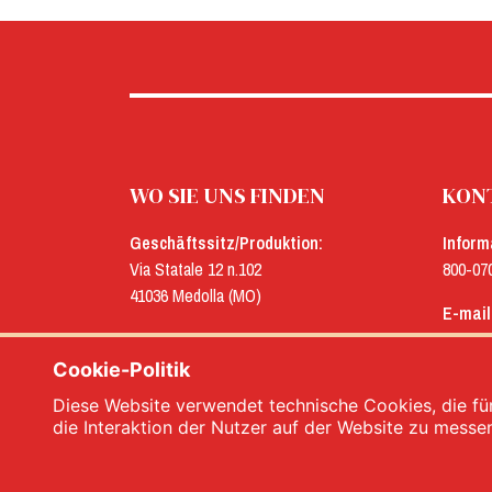
WO SIE UNS FINDEN
KONT
Geschäftssitz/Produktion:
Inform
Via Statale 12 n.102
800-07
41036 Medolla (MO)
E-mail
Verwaltung:
menu@
Via Concordia n.25
Cookie-Politik
41032 Cavezzo (MO)
Diese Website verwendet technische Cookies, die für
die Interaktion der Nutzer auf der Website zu messe
Menù srl - Dal 1932 Produttori Specialità Al