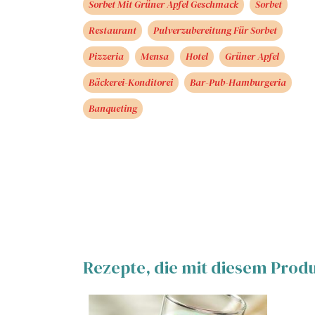
Sorbet Mit Grüner Apfel Geschmack
Sorbet
Restaurant
Pulverzubereitung Für Sorbet
Pizzeria
Mensa
Hotel
Grüner Apfel
Bäckerei-Konditorei
Bar-Pub-Hamburgeria
Banqueting
Rezepte, die mit diesem Prod