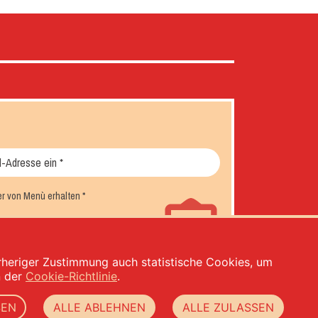
er von Menù erhalten
*
orheriger Zustimmung auch statistische Cookies, um
n der
Cookie-Richtlinie
.
SEN
ALLE ABLEHNEN
ALLE ZULASSEN
rivacy
-
cookie policy
-
web agency Datacode