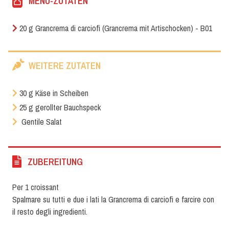
MENÙ-ZUTATEN
20 g Grancrema di carciofi (Grancrema mit Artischocken) - B01
WEITERE ZUTATEN
30 g Käse in Scheiben
25 g gerollter Bauchspeck
Gentile Salat
ZUBEREITUNG
Per 1 croissant
Spalmare su tutti e due i lati la Grancrema di carciofi e farcire con
il resto degli ingredienti.