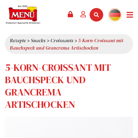
PRODUKTE +
REZEPTE
MAGAZIN
VERANSTALTUNGEN
NEWS +
FIRMA +
KONTAKT
VIDEOS
KATALOG
NEUHEITEN
ÜBER UNS
Rezepte
>
Snacks
>
Croissants
>
5-Korn-Croissant mit
Bauchspeck und Grancrema Artischocken
SERVICES
PRÄMIEN
QUALITÄT
PRESSESCHAU
WERTE
5-KORN-CROISSANT MIT
INTERESSANTES
BAUCHSPECK UND
SHOWROOM
GRANCREMA
ARBEITEN SIE MIT UNS
ARTISCHOCKEN