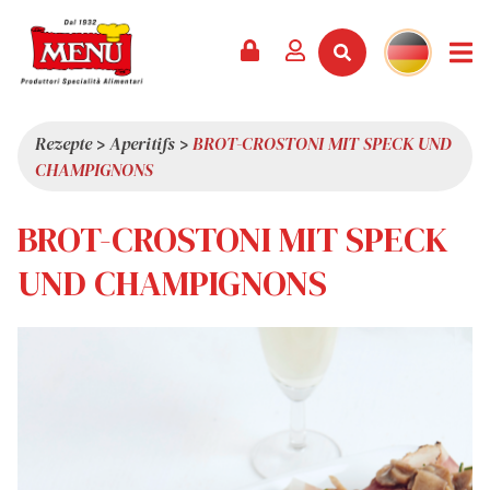
PRODUKTE +
REZEPTE
MAGAZIN
VERANSTALTUNGEN
NEWS +
FIRMA +
KONTAKT
VIDEOS
KATALOG
NEUHEITEN
ÜBER UNS
Rezepte
>
Aperitifs
>
BROT-CROSTONI MIT SPECK UND
CHAMPIGNONS
SERVICES
PRÄMIEN
QUALITÄT
PRESSESCHAU
WERTE
BROT-CROSTONI MIT SPECK
INTERESSANTES
UND CHAMPIGNONS
SHOWROOM
ARBEITEN SIE MIT UNS