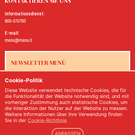
KONTAKTIEREN SIE UNS
Informationsdienst:
800-070783
E-mail:
menu@menu.it
NEWSLETTER MENÙ
Cookie-Politik
Diese Website verwendet technische Cookies, die für
Ja, ich möchte den Newsletter von Menù erhalten
*
die Funktionalität der Website notwendig sind, und mit
vorheriger Zustimmung auch statistische Cookies, um
die Interaktion der Nutzer auf der Website zu messen.
MELDEN SIE SICH AN
Weitere Informationen über ihre Verwendung finden
Sie in der
Cookie-Richtlinie
.
ANPASSEN