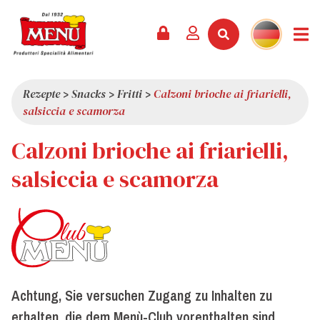
PRODUKTE +
REZEPTE
MAGAZIN
VERANSTALTUNGEN
NEWS +
FIRMA +
KONTAKT
VIDEOS
KATALOG
NEUHEITEN
ÜBER UNS
Rezepte
>
Snacks
>
Fritti
>
Calzoni brioche ai friarielli,
salsiccia e scamorza
SERVICES
PRÄMIEN
QUALITÄT
Calzoni brioche ai friarielli,
PRESSESCHAU
WERTE
INTERESSANTES
salsiccia e scamorza
SHOWROOM
ARBEITEN SIE MIT UNS
Achtung, Sie versuchen Zugang zu Inhalten zu
erhalten, die dem Menù-Club vorenthalten sind.