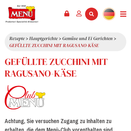
PRODUKTE +
REZEPTE
MAGAZIN
VERANSTALTUNGEN
NEWS +
FIRMA +
KONTAKT
VIDEOS
KATALOG
NEUHEITEN
ÜBER UNS
Rezepte
>
Hauptgerichte
>
Gemüse und Ei Gerichten
>
GEFÜLLTE ZUCCHINI MIT RAGUSANO-KÄSE
SERVICES
PRÄMIEN
QUALITÄT
GEFÜLLTE ZUCCHINI MIT
PRESSESCHAU
WERTE
INTERESSANTES
RAGUSANO-KÄSE
SHOWROOM
ARBEITEN SIE MIT UNS
Achtung, Sie versuchen Zugang zu Inhalten zu
erhalten, die dem Menù-Club vorenthalten sind.