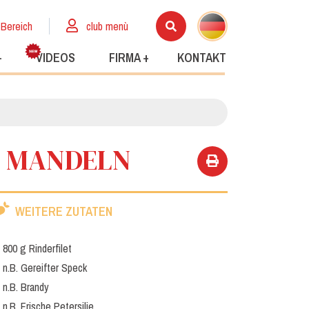
 Bereich
club menù
+
VIDEOS
FIRMA +
KONTAKT
ND MANDELN
WEITERE ZUTATEN
800 g Rinderfilet
n.B. Gereifter Speck
n.B. Brandy
n.B. Frische Petersilie