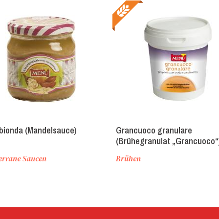
bionda (Mandelsauce)
Grancuoco granulare
(Brühegranulat „Grancuoco“
errane Saucen
Brühen