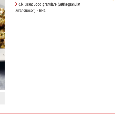
q.b. Grancuoco granulare (Brühegranulat
„Grancuoco“) - BH1