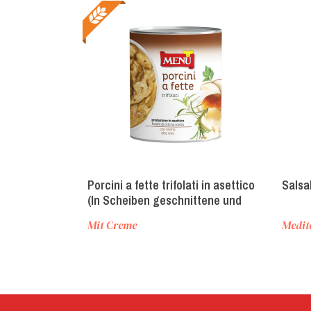
Porcini a fette trifolati in asettico
Salsa
(In Scheiben geschnittene und
gedünstete, aseptisch abgefüllte
Mit Creme
Medit
Steinpilze)