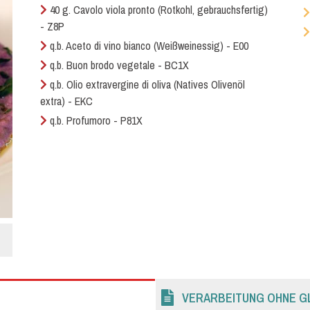
40 g. Cavolo viola pronto (Rotkohl, gebrauchsfertig)
- Z8P
q.b. Aceto di vino bianco (Weißweinessig) - E00
q.b. Buon brodo vegetale - BC1X
q.b. Olio extravergine di oliva (Natives Olivenöl
extra) - EKC
q.b. Profumoro - P81X
VERARBEITUNG OHNE G