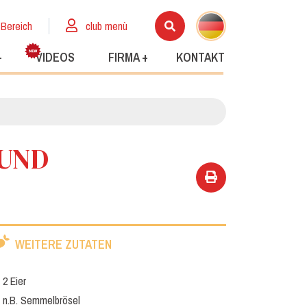
 Bereich
club menù
+
VIDEOS
FIRMA +
KONTAKT
 UND
WEITERE ZUTATEN
2 Eier
n.B. Semmelbrösel