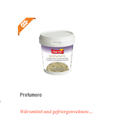
Profumoro
Olio extraverg
)
Olivenöl extra
Würzmittel und gefriergetrocknete Produkte
Öl, Pfeffer und