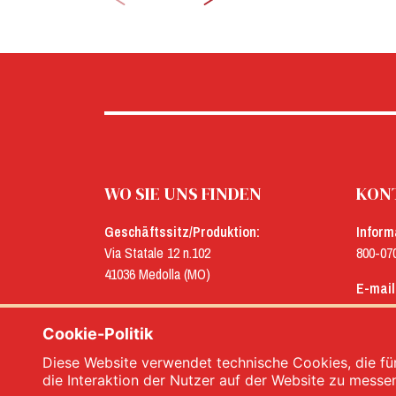
WO SIE UNS FINDEN
KONT
Geschäftssitz/Produktion:
Inform
Via Statale 12 n.102
800-07
41036 Medolla (MO)
E-mail
Verwaltung:
menu@
Via Concordia n.25
Cookie-Politik
41032 Cavezzo (MO)
Diese Website verwendet technische Cookies, die für
die Interaktion der Nutzer auf der Website zu messe