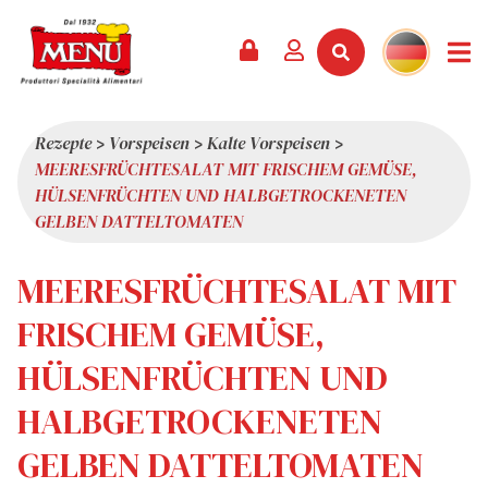
PRODUKTE +
REZEPTE
MAGAZIN
VERANSTALTUNGEN
NEWS +
FIRMA +
KONTAKT
VIDEOS
KATALOG
NEUHEITEN
ÜBER UNS
Rezepte
>
Vorspeisen
>
Kalte Vorspeisen
>
MEERESFRÜCHTESALAT MIT FRISCHEM GEMÜSE,
SERVICES
PRÄMIEN
QUALITÄT
HÜLSENFRÜCHTEN UND HALBGETROCKENETEN
PRESSESCHAU
WERTE
GELBEN DATTELTOMATEN
INTERESSANTES
MEERESFRÜCHTESALAT MIT
SHOWROOM
FRISCHEM GEMÜSE,
ARBEITEN SIE MIT UNS
HÜLSENFRÜCHTEN UND
HALBGETROCKENETEN
GELBEN DATTELTOMATEN