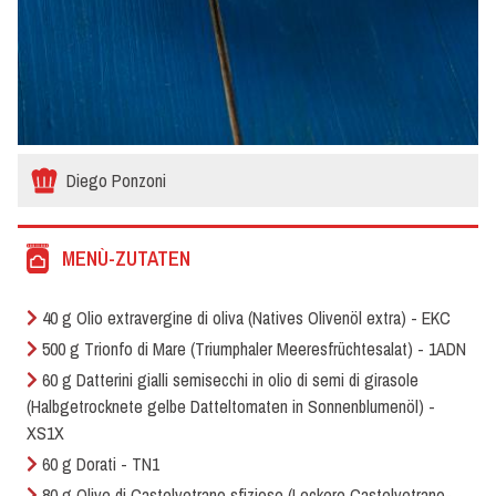
Diego Ponzoni
MENÙ-ZUTATEN
40 g Olio extravergine di oliva (Natives Olivenöl extra) - EKC
500 g Trionfo di Mare (Triumphaler Meeresfrüchtesalat) - 1ADN
60 g Datterini gialli semisecchi in olio di semi di girasole
(Halbgetrocknete gelbe Datteltomaten in Sonnenblumenöl) -
XS1X
60 g Dorati - TN1
80 g Olive di Castelvetrano sfiziose (Leckere Castelvetrano-