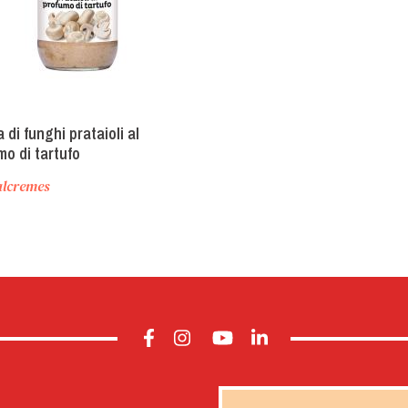
di funghi prataioli al
mo di tartufo
pignoncreme mit
alcremes
elaroma)