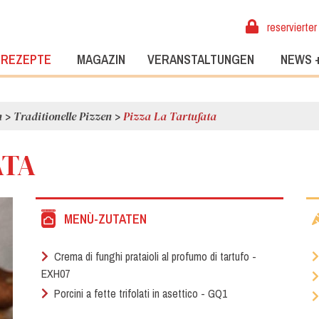
reservierter
REZEPTE
MAGAZIN
VERANSTALTUNGEN
NEWS 
n
>
Traditionelle Pizzen
>
Pizza La Tartufata
ATA
MENÙ-ZUTATEN
Crema di funghi prataioli al profumo di tartufo -
EXH07
Porcini a fette trifolati in asettico - GQ1