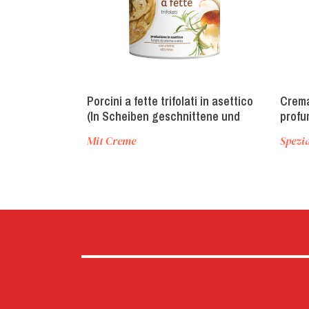
Porcini a fette trifolati in asettico
Crema 
(In Scheiben geschnittene und
profu
gedünstete, aseptisch abgefüllte
(Cham
Mit Creme
Spezi
Steinpilze)
Trüff