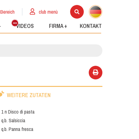
 Bereich
club menù
+
VIDEOS
FIRMA +
KONTAKT
WEITERE ZUTATEN
1 n Disco di pasta
q.b. Salsiccia
q.b. Panna fresca