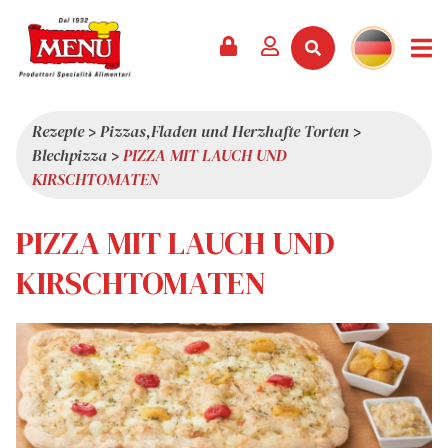
PRODUKTE +
REZEPTE
MAGAZIN
VERANSTALTUNGEN
NEWS +
FIRMA +
KONTAKT
VIDEOS
KATALOG
NEUHEITEN
ÜBER UNS
Rezepte
>
Pizzas,Fladen und Herzhafte Torten
>
Blechpizza
>
PIZZA MIT LAUCH UND
SERVICES
PRÄMIEN
QUALITÄT
KIRSCHTOMATEN
PRESSESCHAU
WERTE
PIZZA MIT LAUCH UND
INTERESSANTES
SHOWROOM
KIRSCHTOMATEN
ARBEITEN SIE MIT UNS