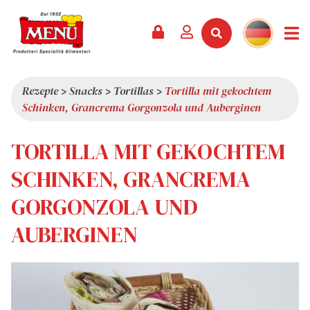
PRODUKTE +
REZEPTE
MAGAZIN
VERANSTALTUNGEN
NEWS +
FIRMA +
KONTAKT
VIDEOS
KATALOG
NEUHEITEN
ÜBER UNS
Rezepte
>
Snacks
>
Tortillas
>
Tortilla mit gekochtem
Schinken, Grancrema Gorgonzola und Auberginen
SERVICES
PRÄMIEN
QUALITÄT
PRESSESCHAU
WERTE
TORTILLA MIT GEKOCHTEM
INTERESSANTES
SCHINKEN, GRANCREMA
SHOWROOM
GORGONZOLA UND
ARBEITEN SIE MIT UNS
AUBERGINEN