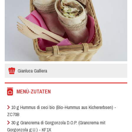
Gianluca Galliera
MENÙ-ZUTATEN
10 g Hummus di ceci bio (Bio-Hummus aus Kichererbsen) -
ZC70B
30 g Grancrema di Gorgonzola D.O.P. (Grancrema mit
Gorgonzola g.U.) - KF1X