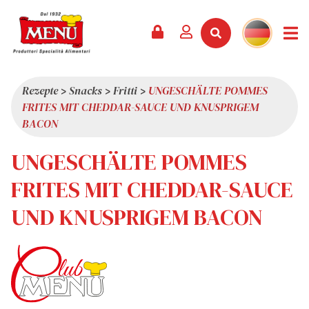
PRODUKTE +
REZEPTE
MAGAZIN
VERANSTALTUNGEN
NEWS +
FIRMA +
KONTAKT
VIDEOS
KATALOG
NEUHEITEN
ÜBER UNS
Rezepte
>
Snacks
>
Fritti
>
UNGESCHÄLTE POMMES
FRITES MIT CHEDDAR-SAUCE UND KNUSPRIGEM
SERVICES
PRÄMIEN
QUALITÄT
BACON
PRESSESCHAU
WERTE
UNGESCHÄLTE POMMES
INTERESSANTES
FRITES MIT CHEDDAR-SAUCE
SHOWROOM
UND KNUSPRIGEM BACON
ARBEITEN SIE MIT UNS