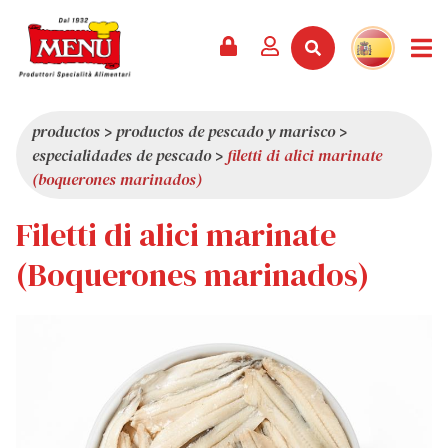
PRODUCTOS +
RECETAS
REVISTA
EVENTOS
NOTICIAS +
EMPRESA +
CONTACTO
VÍDEOS
CATÁLOGO
ÚLTIMAS NOVEDADES
QUIÉNES SOMOS
productos
>
productos de pescado y marisco
>
especialidades de pescado
>
filetti di alici marinate
SERVICIOS
PREMIOS
CALIDAD
(boquerones marinados)
RESEÑA DE LA PRENSA
VALORES
Filetti di alici marinate
CURIOSIDADES
(Boquerones marinados)
SHOWROOM
TRABAJA CON NOSOTROS