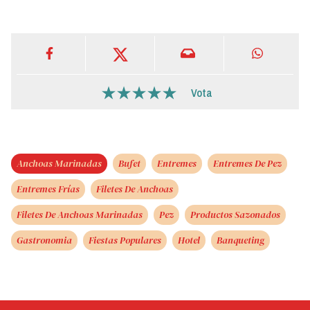
Vota
Anchoas Marinadas
Bufet
Entremes
Entremes De Pez
Entremes Frías
Filetes De Anchoas
Filetes De Anchoas Marinadas
Pez
Productos Sazonados
Gastronomia
Fiestas Populares
Hotel
Banqueting