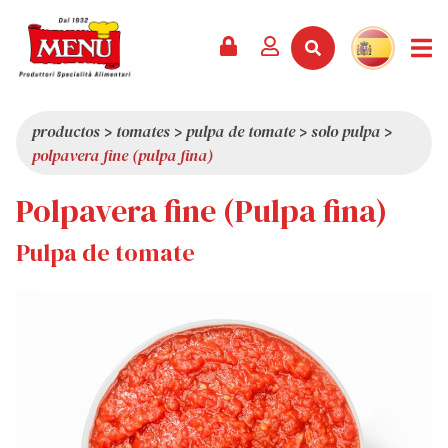
PRODUCTOS +
RECETAS
REVISTA
EVENTOS
NOTICIAS +
EMPRESA +
CONTACTO
VÍDEOS
CATÁLOGO
ÚLTIMAS NOVEDADES
QUIÉNES SOMOS
productos
>
tomates
>
pulpa de tomate
>
solo pulpa
>
polpavera fine (pulpa fina)
SERVICIOS
PREMIOS
CALIDAD
Polpavera fine (Pulpa fina)
RESEÑA DE LA PRENSA
VALORES
CURIOSIDADES
Pulpa de tomate
SHOWROOM
TRABAJA CON NOSOTROS