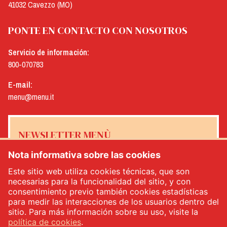
41032 Cavezzo (MO)
PONTE EN CONTACTO CON NOSOTROS
Servicio de información:
800-070783
E-mail:
menu@menu.it
NEWSLETTER MENÙ
Nota informativa sobre las cookies
Este sitio web utiliza cookies técnicas, que son
necesarias para la funcionalidad del sitio, y con
Sí, me gustaría recibir el boletín de noticias de Menù
*
consentimiento previo también cookies estadísticas
para medir las interacciones de los usuarios dentro del
sitio. Para más información sobre su uso, visite la
INSCRÍBETE
política de cookies
.