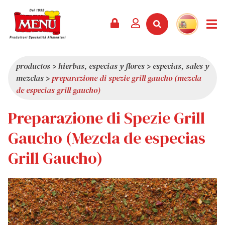
PRODUCTOS +
RECETAS
REVISTA
EVENTOS
NOTICIAS +
EMPRESA +
CONTACTO
VÍDEOS
CATÁLOGO
ÚLTIMAS NOVEDADES
QUIÉNES SOMOS
productos
>
hierbas, especias y flores
>
especias, sales y
mezclas
>
preparazione di spezie grill gaucho (mezcla
SERVICIOS
PREMIOS
CALIDAD
de especias grill gaucho)
RESEÑA DE LA PRENSA
VALORES
Preparazione di Spezie Grill
CURIOSIDADES
Gaucho (Mezcla de especias
SHOWROOM
Grill Gaucho)
TRABAJA CON NOSOTROS