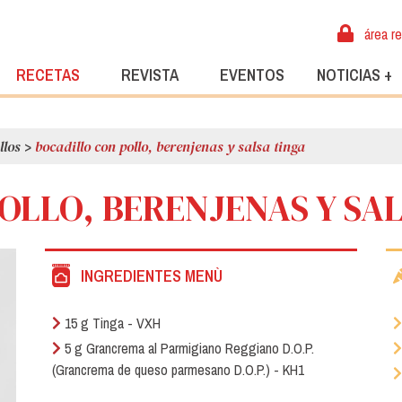
área r
RECETAS
REVISTA
EVENTOS
NOTICIAS +
llos
>
bocadillo con pollo, berenjenas y salsa tinga
OLLO, BERENJENAS Y SA
INGREDIENTES MENÙ
15 g Tinga - VXH
5 g Grancrema al Parmigiano Reggiano D.O.P.
(Grancrema de queso parmesano D.O.P.) - KH1