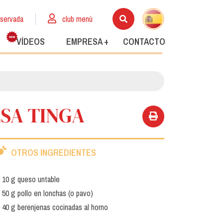
eservada
club menù
VÍDEOS
EMPRESA +
CONTACTO
LSA TINGA
OTROS INGREDIENTES
10 g queso untable
50 g pollo en lonchas (o pavo)
40 g berenjenas cocinadas al horno