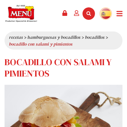
PRODUCTOS +
RECETAS
REVISTA
EVENTOS
NOTICIAS +
EMPRESA +
CONTACTO
VÍDEOS
CATÁLOGO
ÚLTIMAS NOVEDADES
QUIÉNES SOMOS
recetas
>
hamburguesas y bocadillos
>
bocadillos
>
bocadillo con salami y pimientos
SERVICIOS
PREMIOS
CALIDAD
RESEÑA DE LA PRENSA
VALORES
BOCADILLO CON SALAMI Y
CURIOSIDADES
PIMIENTOS
SHOWROOM
TRABAJA CON NOSOTROS