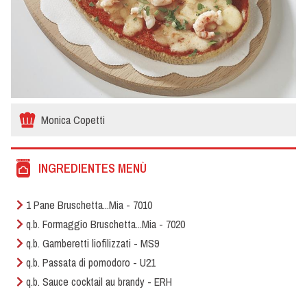
Monica Copetti
INGREDIENTES MENÙ
1 Pane Bruschetta...Mia - 7010
q.b. Formaggio Bruschetta...Mia - 7020
q.b. Gamberetti liofilizzati - MS9
q.b. Passata di pomodoro - U21
q.b. Sauce cocktail au brandy - ERH