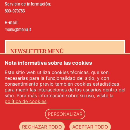
Servicio de información:
800-070783
E-mail:
menu@menu.it
NEWSLETTER MENÙ
Nota informativa sobre las cookies
Este sitio web utiliza cookies técnicas, que son
necesarias para la funcionalidad del sitio, y con
Sí, me gustaría recibir el boletín de noticias de Menù
*
consentimiento previo también cookies estadísticas
para medir las interacciones de los usuarios dentro del
sitio. Para más información sobre su uso, visite la
INSCRÍBETE
política de cookies
.
PERSONALIZAR
Menù srl - Dal 1932 Produttori Specialità Alimentari - n.° IVA: IT00333120368 - R.E.A.
RECHAZAR TODO
ACEPTAR TODO
00333120368 - Capital social 1.000.000,00 -
privacy
-
cookie policy
-
web agency Datacode