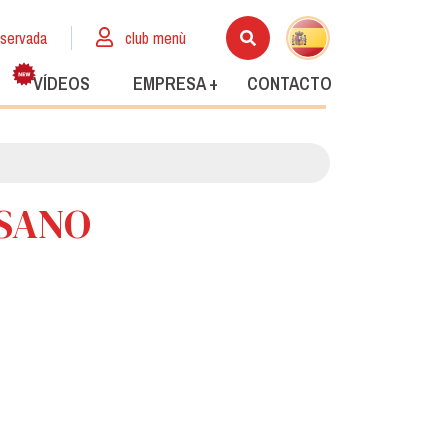
eservada
club menù
VÍDEOS
EMPRESA +
CONTACTO
USANO