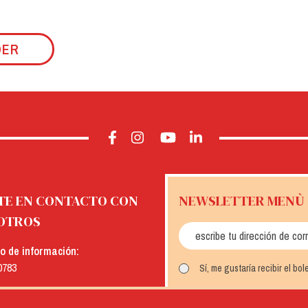
DER
TE EN CONTACTO CON
NEWSLETTER MENÙ
OTROS
io de información:
0783
Sí, me gustaría recibir el bo
: