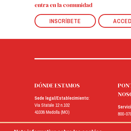
entra en la comunidad
INSCRÍBETE
ACCE
DÓNDE ESTAMOS
PON
NOS
Sede legal/Establecimiento:
Via Statale 12 n.102
Servic
41036 Medolla (MO)
800-07
Oficinas:
E-mail
Via Concordia n.25