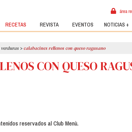
área r
RECETAS
REVISTA
EVENTOS
NOTICIAS +
/ verduras
>
calabacines rellenos con queso ragusano
LLENOS CON QUESO RAG
ntenidos reservados al Club Menù.