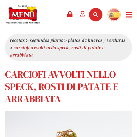
PRODUCTOS +
RECETAS
REVISTA
EVENTOS
NOTICIAS +
EMPRESA +
CONTACTO
VÍDEOS
CATÁLOGO
ÚLTIMAS NOVEDADES
QUIÉNES SOMOS
recetas
>
segundos platos
>
platos de huevos / verduras
>
carciofi avvolti nello speck, rosti di patate e
SERVICIOS
PREMIOS
CALIDAD
arrabbiata
RESEÑA DE LA PRENSA
VALORES
CARCIOFI AVVOLTI NELLO
CURIOSIDADES
SHOWROOM
SPECK, ROSTI DI PATATE E
TRABAJA CON NOSOTROS
ARRABBIATA