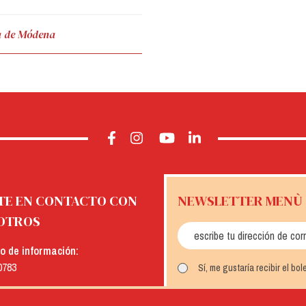
a de Módena
TE EN CONTACTO CON
NEWSLETTER MENÙ
OTROS
io de información:
0783
Sí, me gustaría recibir el bo
: