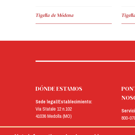
Tigella de Módena
Tigell
DÓNDE ESTAMOS
PON
NOS
Sede legal/Establecimiento:
Via Statale 12 n.102
Servic
41036 Medolla (MO)
800-07
Oficinas:
E-mail