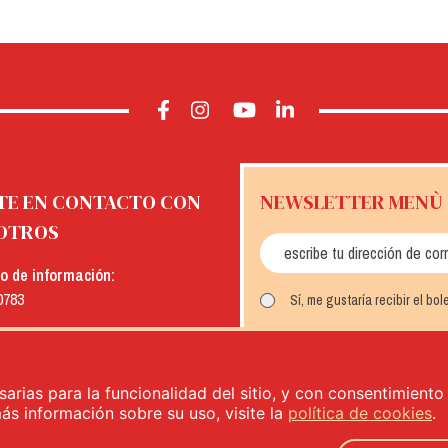
TE EN CONTACTO CON
NEWSLETTER MENÙ
OTROS
io de información:
0783
Sí, me gustaría recibir el bo
:
INSCRÍBETE
menu.it
sarias para la funcionalidad del sitio, y con consentimient
más información sobre su uso, visite la
política de cookies
.