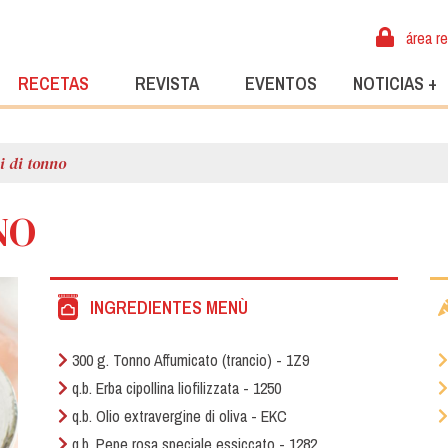
área r
RECETAS
REVISTA
EVENTOS
NOTICIAS +
i di tonno
NO
INGREDIENTES MENÙ
300 g. Tonno Affumicato (trancio) - 1Z9
q.b. Erba cipollina liofilizzata - 1250
q.b. Olio extravergine di oliva - EKC
q.b. Pepe rosa speciale essiccato - 1282