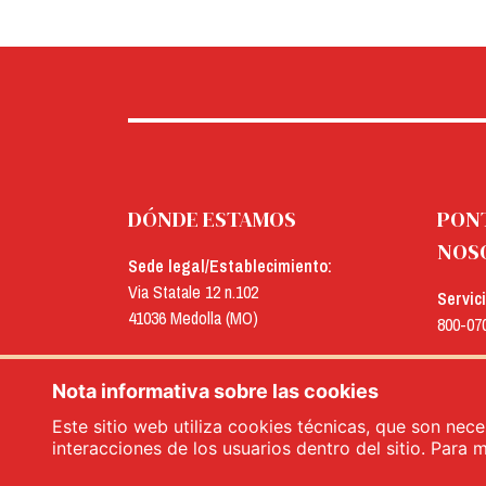
DÓNDE ESTAMOS
PON
NOS
Sede legal/Establecimiento:
Via Statale 12 n.102
Servic
41036 Medolla (MO)
800-07
Oficinas:
E-mail
Via Concordia n.25
Nota informativa sobre las cookies
menu@
41032 Cavezzo (MO)
Este sitio web utiliza cookies técnicas, que son nece
interacciones de los usuarios dentro del sitio. Para 