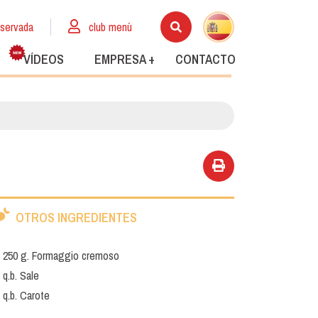
eservada
club menù
VÍDEOS
EMPRESA +
CONTACTO
OTROS INGREDIENTES
250 g. Formaggio cremoso
q.b. Sale
q.b. Carote