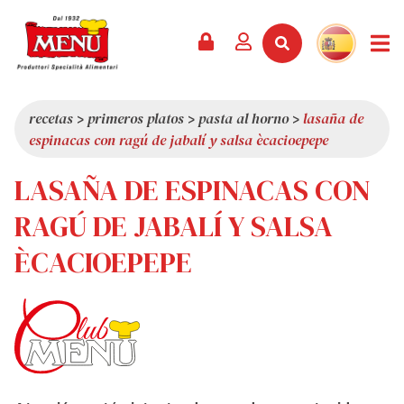
PRODUCTOS +
RECETAS
REVISTA
EVENTOS
NOTICIAS +
EMPRESA +
CONTACTO
VÍDEOS
CATÁLOGO
ÚLTIMAS NOVEDADES
QUIÉNES SOMOS
recetas
>
primeros platos
>
pasta al horno
>
lasaña de
espinacas con ragú de jabalí y salsa ècacioepepe
SERVICIOS
PREMIOS
CALIDAD
LASAÑA DE ESPINACAS CON
RESEÑA DE LA PRENSA
VALORES
CURIOSIDADES
RAGÚ DE JABALÍ Y SALSA
SHOWROOM
ÈCACIOEPEPE
TRABAJA CON NOSOTROS