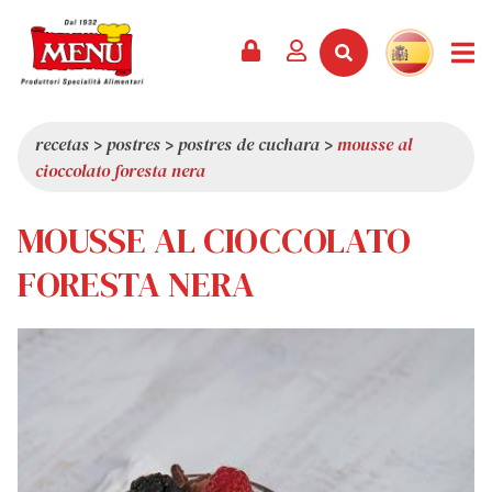
PRODUCTOS +
RECETAS
REVISTA
EVENTOS
NOTICIAS +
EMPRESA +
CONTACTO
VÍDEOS
CATÁLOGO
ÚLTIMAS NOVEDADES
QUIÉNES SOMOS
recetas
>
postres
>
postres de cuchara
>
mousse al
cioccolato foresta nera
SERVICIOS
PREMIOS
CALIDAD
RESEÑA DE LA PRENSA
VALORES
MOUSSE AL CIOCCOLATO
CURIOSIDADES
FORESTA NERA
SHOWROOM
TRABAJA CON NOSOTROS