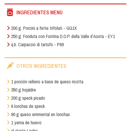
INGREDIENTES MENÙ
200 g. Porcini a fette trifolati - GG1X
250 g. Fonduta con Fontina D.O.P. della Valle d’Aosta - EY1
q.b. Carpaccio di tartufo - P69
OTROS INGREDIENTES
1 porción relleno a base de queso ricotta
350 g hojaldre
200 g speck picado
6 lonchas de speck
90 g queso emmental en lonchas
1 yema de huevo
al gusto Leche