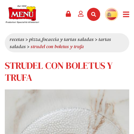
PRODUCTOS +
RECETAS
REVISTA
EVENTOS
NOTICIAS +
EMPRESA +
CONTACTO
VÍDEOS
CATÁLOGO
ÚLTIMAS NOVEDADES
QUIÉNES SOMOS
recetas
>
pizza,focaccia y tartas saladas
>
tartas
saladas
>
strudel con boletus y trufa
SERVICIOS
PREMIOS
CALIDAD
RESEÑA DE LA PRENSA
VALORES
STRUDEL CON BOLETUS Y
CURIOSIDADES
TRUFA
SHOWROOM
TRABAJA CON NOSOTROS